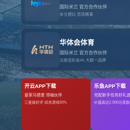
国际米兰 官方合作伙伴
米兰德比 百场赛事
华体会体育
国际米兰 官方合作伙伴
注册送彩金46 大额一品牌
开云APP下载
乐鱼APP下载
皇家马德里 领袖伙伴
完配新手任务好礼
三星级好评 综合游戏50%
价值高达2,000元奖励